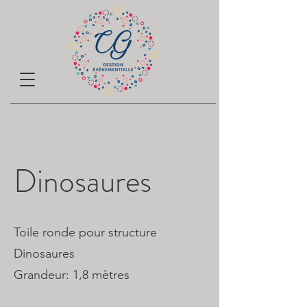
Dinosaures
Toile ronde pour structure
Dinosaures
Grandeur: 1,8 mètres