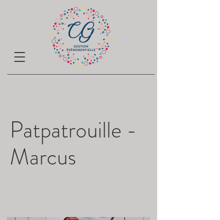
Patpatrouille -
Marcus