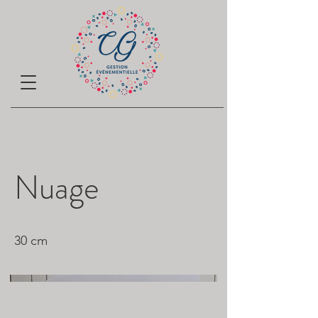
Nuage
30 cm