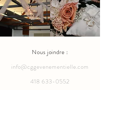
Nous joindre :
info@cggevenementielle.com
418 633-0552
S
uivez-nous sur :