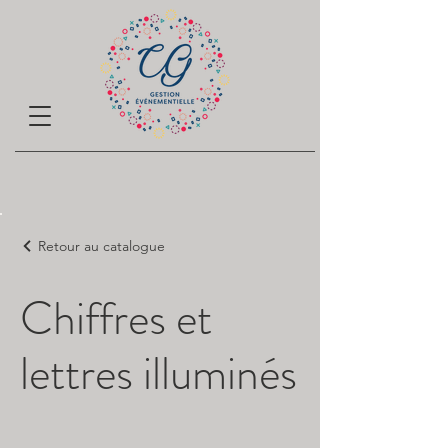
Retour au catalogue
Chiffres et
lettres illuminés