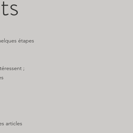
ts
uelques étapes
éressent ;
es
articles