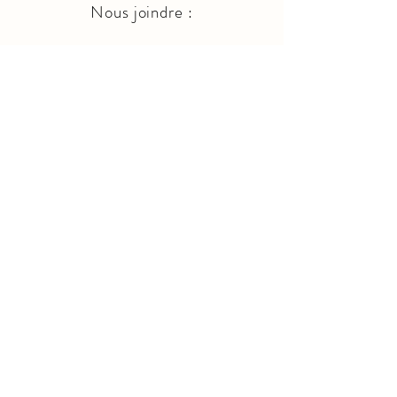
Nous joindre :
info@cggevenementielle.com
418 633-0552
S
uivez-nous sur :