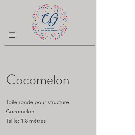
Cocomelon
Toile ronde pour structure
Cocomelon
Taille: 1,8 mètres