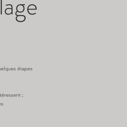
llage
uelques étapes
éressent ;
es