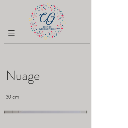
Nuage
30 cm