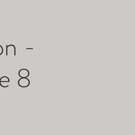
n -
e 8