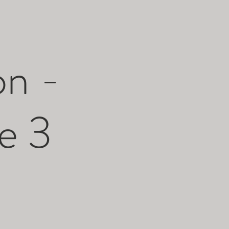
n -
e 3