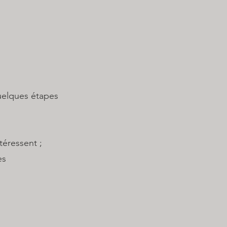
uelques étapes
éressent ;
es