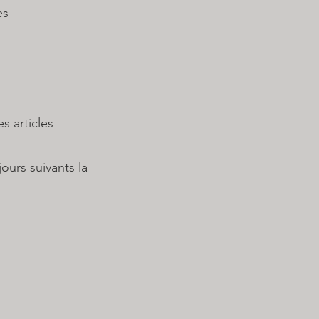
es
articles
urs suivants la