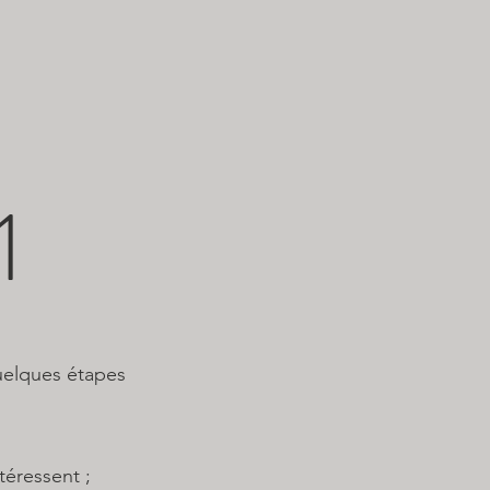
1
uelques étapes
éressent ;