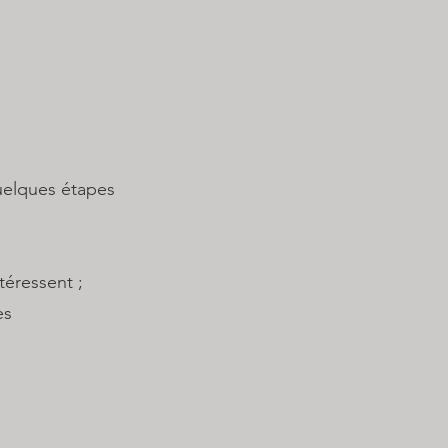
uelques étapes
éressent ;
es