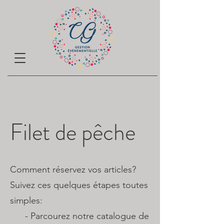
Filet de pêche
Comment réservez vos articles?
Suivez ces quelques étapes toutes
simples:
​ - Parcourez notre catalogue de